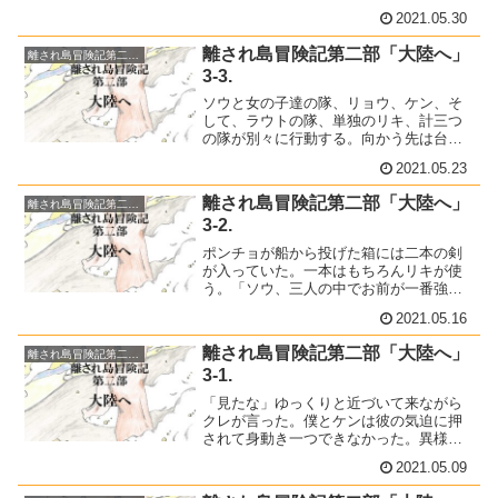
く。遠くから聞こえてくる兵達の足音に
2021.05.30
胸の音が高まるのがわかる。「兵が来
る。急げ！」後ろからリキが声をかけて
離され島冒険記第二部「大陸へ」
離され島冒険記第二部「大陸へ」
きた。
3-3.
ソウと女の子達の隊、リョウ、ケン、そ
して、ラウトの隊、単独のリキ、計三つ
の隊が別々に行動する。向かう先は台地
に上がる階段だ。別れて行動することで
2021.05.23
目立たないようにする。万が一失敗した
時に残った隊は関係がない振りをするこ
離され島冒険記第二部「大陸へ」
離され島冒険記第二部「大陸へ」
とで話が決まっていた。
3-2.
ポンチョが船から投げた箱には二本の剣
が入っていた。一本はもちろんリキが使
う。「ソウ、三人の中でお前が一番強
い。一本はお前が持て」突然の話に、ソ
2021.05.16
ウは驚いてリキの方を振り返った。
離され島冒険記第二部「大陸へ」
離され島冒険記第二部「大陸へ」
3-1.
「見たな」ゆっくりと近づいて来ながら
クレが言った。僕とケンは彼の気迫に押
されて身動き一つできなかった。異様な
雰囲気を察して周囲の人々が僕らから遠
2021.05.09
ざかる。少し離れた所で丸く囲うように
人垣ができた。