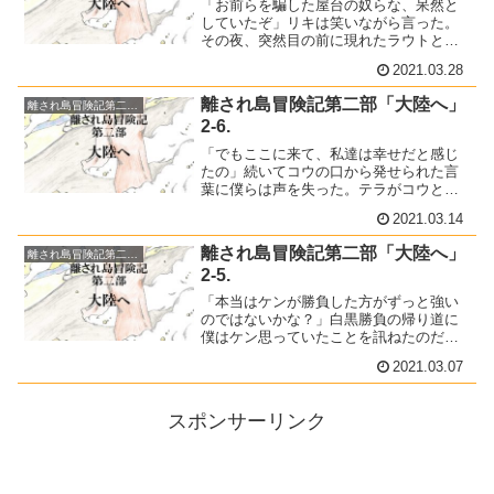
「お前らを騙した屋台の奴らな、呆然と
していたぞ」リキは笑いながら言った。
その夜、突然目の前に現れたラウトとリ
キを囲んで、ささやかな祝宴が催され
2021.03.28
た。
離され島冒険記第二部「大陸へ」
離され島冒険記第二部「大陸へ」
2-6.
「でもここに来て、私達は幸せだと感じ
たの」続いてコウの口から発せられた言
葉に僕らは声を失った。テラがコウとサ
イをそっと抱きしめた。
2021.03.14
離され島冒険記第二部「大陸へ」
離され島冒険記第二部「大陸へ」
2-5.
「本当はケンが勝負した方がずっと強い
のではないかな？」白黒勝負の帰り道に
僕はケン思っていたことを訊ねたのだっ
た。僕の言葉にケンはそんなことはない
2021.03.07
と笑みを浮かべて首を横に振った。「た
だ、ずるの見分け方だけはリョウより上
手いかもしれないね」
スポンサーリンク