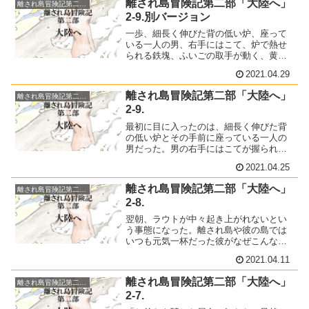
離され島冒険記第二部「大陸へ」
離され島冒険記第二部「大陸へ」
2-9.別バージョン
一歩、細長く伸びた背の低い炉、座って
いる一人の男、右手にはこて、炉で熱せ
られる鉄塊、ふいごの取手が動く、黄色
い炎、舞い散る火の粉、槌を構える二人
2021.04.29
の男。二歩、背後に続くケンの気配、炉
から取り出される鉄塊、槌が持ち上げら
離され島冒険記第二部「大陸へ」
離され島冒険記第二部「大陸へ」
れ、
2-9.
最初に目に入ったのは、細長く伸びた背
の低い炉とその手前に座っている一人の
男だった。男の右手にはこてが握られて
おり、そのこては、鉄の塊を挟んでい
2021.04.25
た。鉄塊は今、炉で熱せられている。男
の左手は炉に風を送るふいごの取手を握
離され島冒険記第二部「大陸へ」
離され島冒険記第二部「大陸へ」
っていて、ゆるやかに前後していた。
2-8.
翌朝、ラウトが中々起き上がれないとい
う事態になった。離され島や彼の島では
いつも元気一杯だった彼がなぜこんなこ
とになってしまったのか。「雨でもない
2021.04.11
のに星が見えないなんて」夜中、ラウト
の口からうわごとが漏れるのをケン、ソ
離され島冒険記第二部「大陸へ」
離され島冒険記第二部「大陸へ」
ウ、そして僕も耳にしていた。
2-7.