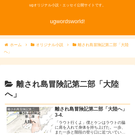
ugオリジナル小説・エッセイ公開サイトです。
ugwordsworld!
ホーム
オリジナル小説
離され島冒険記第二部「大陸
へ」
離され島冒険記第二部「大陸
へ」
離され島冒険記第二部「大陸へ」
離され島冒険記第二部「大陸へ」
3-4.
「ラウト行くよ」僕とケンはラウトの脇
に肩を入れて身体を持ち上げた。一歩、
また一歩と階段の登り口に近づいてい