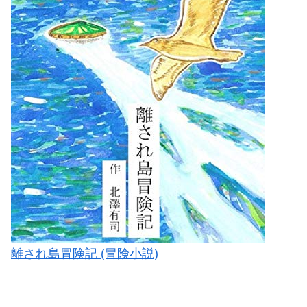
離され島冒険記 (冒険小説)