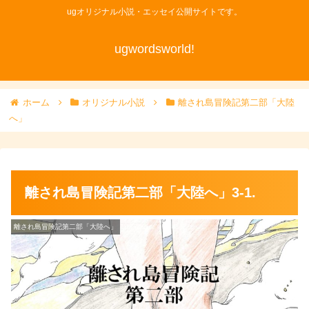
ugオリジナル小説・エッセイ公開サイトです。
ugwordsworld!
ホーム
オリジナル小説
離され島冒険記第二部「大陸
へ」
離され島冒険記第二部「大陸へ」3-1.
離され島冒険記第二部「大陸へ」