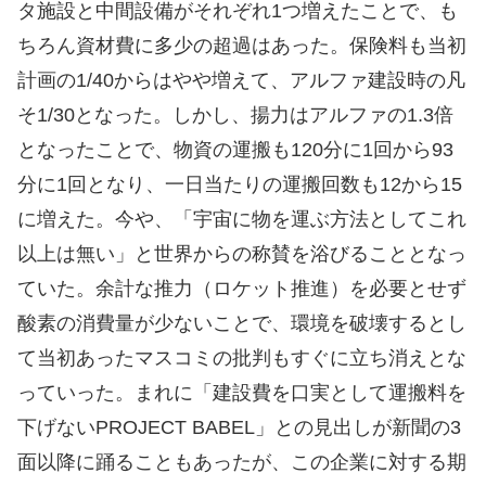
タ施設と中間設備がそれぞれ1つ増えたことで、も
ちろん資材費に多少の超過はあった。保険料も当初
計画の1/40からはやや増えて、アルファ建設時の凡
そ1/30となった。しかし、揚力はアルファの1.3倍
となったことで、物資の運搬も120分に1回から93
分に1回となり、一日当たりの運搬回数も12から15
に増えた。今や、「宇宙に物を運ぶ方法としてこれ
以上は無い」と世界からの称賛を浴びることとなっ
ていた。余計な推力（ロケット推進）を必要とせず
酸素の消費量が少ないことで、環境を破壊するとし
て当初あったマスコミの批判もすぐに立ち消えとな
っていった。まれに「建設費を口実として運搬料を
下げないPROJECT BABEL」との見出しが新聞の3
面以降に踊ることもあったが、この企業に対する期