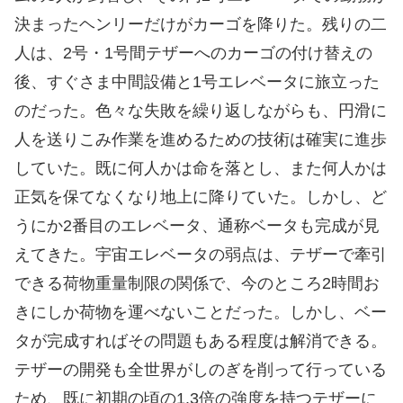
決まったヘンリーだけがカーゴを降りた。残りの二
人は、2号・1号間テザーへのカーゴの付け替えの
後、すぐさま中間設備と1号エレベータに旅立った
のだった。色々な失敗を繰り返しながらも、円滑に
人を送りこみ作業を進めるための技術は確実に進歩
していた。既に何人かは命を落とし、また何人かは
正気を保てなくなり地上に降りていた。しかし、ど
うにか2番目のエレベータ、通称ベータも完成が見
えてきた。宇宙エレベータの弱点は、テザーで牽引
できる荷物重量制限の関係で、今のところ2時間お
きにしか荷物を運べないことだった。しかし、ベー
タが完成すればその問題もある程度は解消できる。
テザーの開発も全世界がしのぎを削って行っている
ため、既に初期の頃の1.3倍の強度を持つテザーに