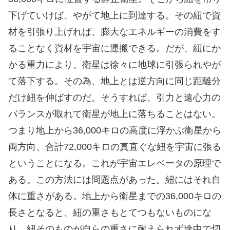
下げていけば、やがて地上に到達する。その紐で資
材を引張り上げれば、膨大なエネルギーの消費をす
ることなく資材を宇宙に運搬できる。だが、紐にか
かる重力により、衛星は徐々に地球に引張られやが
て落下する。その為、地上とは逆方向に同じ距離分
だけ紐を伸ばすのだ。そうすれば、引力と遠心力の
バランスが取れて衛星が地上に落ちることはない。
つまり地上から36,000キロの高度に浮かぶ衛星から
両方向、合計72,000キロの真直ぐな紐を宇宙に張る
ということになる。これが宇宙エレベータの原理で
ある。この方法には問題点があった。紐にはそれ自
体に重さがある。地上から衛星までの36,000キロの
長さとなると、紐の重さもとてつもないものにな
り、紐そのものが自らの重さに耐えられず途中で切