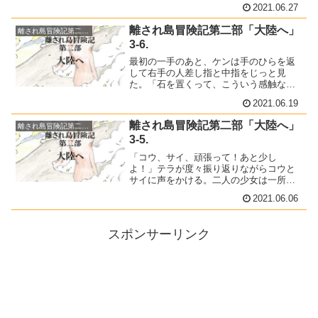
2021.06.27
聞かせるようにケンはつぶやいた。「な
んだ、お前は本当に白黒を初めてやるの
離され島冒険記第二部「大陸へ」
離され島冒険記第二部「大陸へ」
か？」
3-6.
最初の一手のあと、ケンは手のひらを返
して右手の人差し指と中指をじっと見
た。「石を置くって、こういう感触なの
だな」しみじみとした口調で自らに言い
2021.06.19
聞かせるようにケンはつぶやいた。「な
んだ、お前は本当に白黒を初めてやるの
離され島冒険記第二部「大陸へ」
離され島冒険記第二部「大陸へ」
か？」
3-5.
「コウ、サイ、頑張って！あと少し
よ！」テラが度々振り返りながらコウと
サイに声をかける。二人の少女は一所懸
命足を動かすものの既に息が上がり、喉
2021.06.06
が発する息の音が痛々しい。
スポンサーリンク