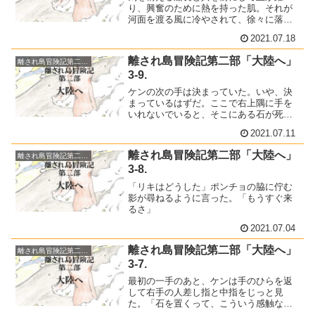
り、興奮のために熱を持った肌。それが
河面を渡る風に冷やされて、徐々に落ち
着いていくのをソウは感じていた。
2021.07.18
離され島冒険記第二部「大陸へ」
離され島冒険記第二部「大陸へ」
3-9.
ケンの次の手は決まっていた。いや、決
まっているはずだ。ここで右上隅に手を
いれないでいると、そこにある石が死ん
でしまう。それはつまり、最初の一手を
2021.07.11
否定することになるのだ。そうなれば、
右上の広大な場所が丸々クレの陣地とな
離され島冒険記第二部「大陸へ」
離され島冒険記第二部「大陸へ」
ってしまう。
3-8.
「リキはどうした」ポンチョの脇に佇む
影が尋ねるように言った。「もうすぐ来
るさ」
2021.07.04
離され島冒険記第二部「大陸へ」
離され島冒険記第二部「大陸へ」
3-7.
最初の一手のあと、ケンは手のひらを返
して右手の人差し指と中指をじっと見
た。「石を置くって、こういう感触なの
だな」しみじみとした口調で自らに言い