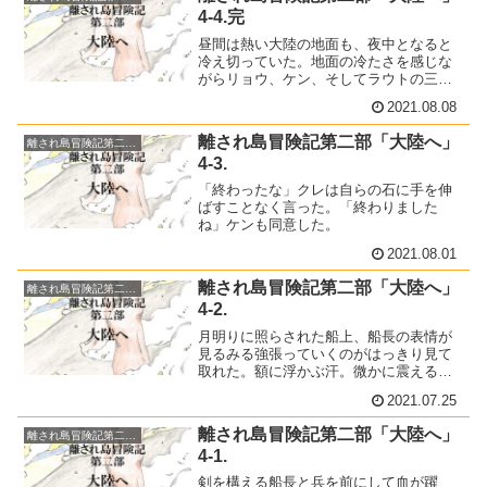
4-4.完
昼間は熱い大陸の地面も、夜中となると
冷え切っていた。地面の冷たさを感じな
がらリョウ、ケン、そしてラウトの三人
は東に向かって歩いていた。空が白みつ
2021.08.08
つある。「待っていてくれるかな」「そ
う願いたいね」
離され島冒険記第二部「大陸へ」
離され島冒険記第二部「大陸へ」
4-3.
「終わったな」クレは自らの石に手を伸
ばすことなく言った。「終わりました
ね」ケンも同意した。
2021.08.01
離され島冒険記第二部「大陸へ」
離され島冒険記第二部「大陸へ」
4-2.
月明りに照らされた船上、船長の表情が
見るみる強張っていくのがはっきり見て
取れた。額に浮かぶ汗。微かに震える
肩。リキはまずガリとポンチョの所に行
2021.07.25
った。「よ、ご苦労さん」
離され島冒険記第二部「大陸へ」
離され島冒険記第二部「大陸へ」
4-1.
剣を構える船長と兵を前にして血が躍