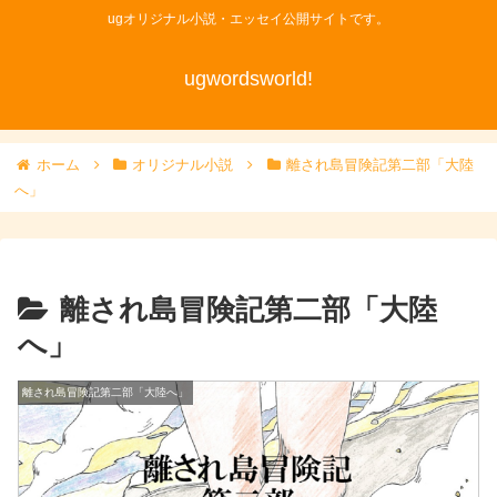
ugオリジナル小説・エッセイ公開サイトです。
ugwordsworld!
ホーム
オリジナル小説
離され島冒険記第二部「大陸
へ」
離され島冒険記第二部「大陸
へ」
離され島冒険記第二部「大陸へ」