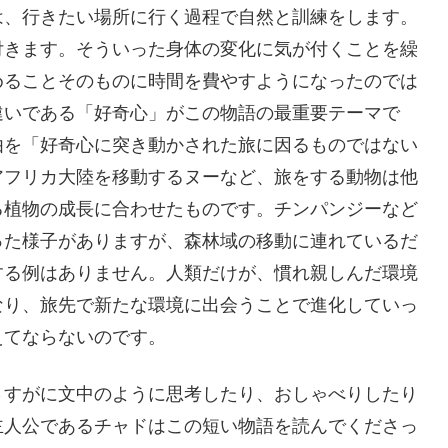
は、行きたい場所に行く過程で自然と訓練をします。
付きます。そういった身体の変化に気が付くことを繰
めることそのものに時間を費やすようになったのでは
違いである「好奇心」がこの物語の最重要テーマで
由を「好奇心に突き動かされた旅に因るものではない
アフリカ大陸を移動するヌーなど、旅をする動物は他
る植物の成長に合わせたものです。チンパンジーなど
った様子がありますが、森林域の移動に連れているだ
する例はありません。人類だけが、慣れ親しんだ環境
なり、旅先で新たな環境に出会うことで進化していっ
えてならないのです。
さすがに文中のように思考したり、おしゃべりしたり
主人公であるチャドはこの短い物語を読んでくださっ