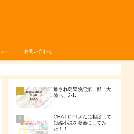
シー
お問い合わせ
離され島冒険記第二部「大
陸へ」2-1.
CHAT GPTさんに相談して
短編小説を漫画にしてみ
た！！