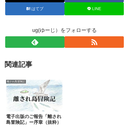
はてブ
LINE
ug(ゆーじ）をフォローする
関連記事
離され島冒険記
電子出版のご報告「離され
島冒険記」ー序章（抜粋）