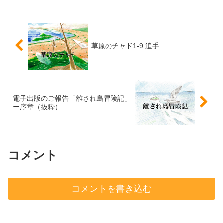
草原のチャド1-9.追手
電子出版のご報告「離され島冒険記」
ー序章（抜粋）
コメント
コメントを書き込む