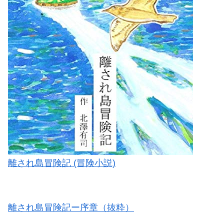
離され島冒険記 (冒険小説)
離され島冒険記ー序章（抜粋）