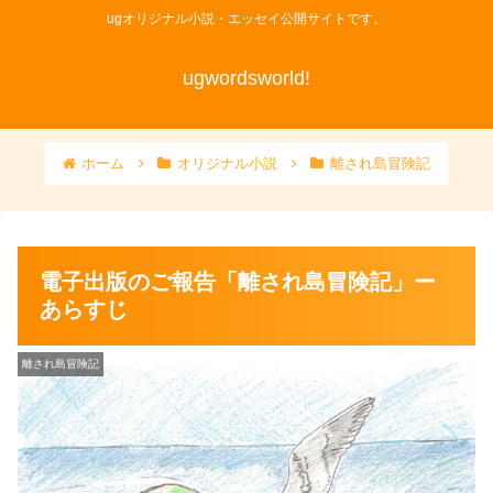
ugオリジナル小説・エッセイ公開サイトです。
ugwordsworld!
ホーム
オリジナル小説
離され島冒険記
電子出版のご報告「離され島冒険記」ー
あらすじ
離され島冒険記