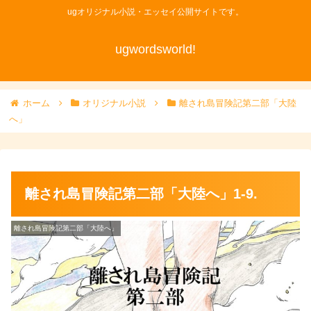
ugオリジナル小説・エッセイ公開サイトです。
ugwordsworld!
ホーム
オリジナル小説
離され島冒険記第二部「大陸
へ」
離され島冒険記第二部「大陸へ」1-9.
離され島冒険記第二部「大陸へ」