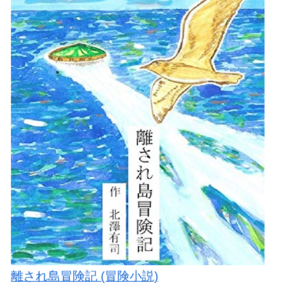
離され島冒険記 (冒険小説)